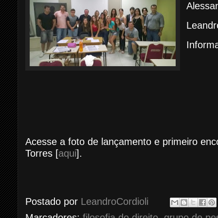
Alessan
Leandro
Informa
Acesse a foto de lançamento e primeiro en
Torres [
aqui
].
Postado por
LeandroCordioli
Marcadores:
filosofia do direito
,
grupo de pe