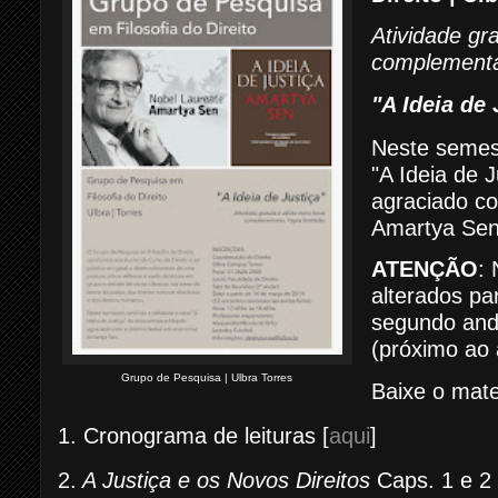
Atividade gr
complementa
"A Ideia de 
Neste semest
"A Ideia de J
agraciado c
Amartya Se
ATENÇÃO
:
alterados pa
segundo anda
(próximo ao a
Grupo de Pesquisa | Ulbra Torres
Baixe o mater
1. Cronograma de leituras [
aqui
]
2.
A Justiça e os Novos Direitos
Caps. 1 e 2 