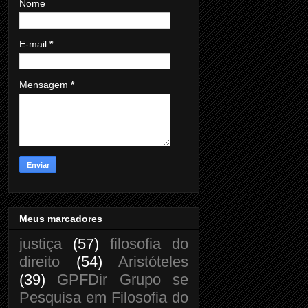
Nome
E-mail
*
Mensagem
*
Meus marcadores
justiça
(57)
filosofia do
direito
(54)
Aristóteles
(39)
GPFDir Grupo se
Pesquisa em Filosofia do