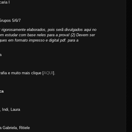
aria I
rupos 5/6/7
r rigorosamente elaborados, pois serã divulgados aqui no
rem estudar com base neles para a prova! (2) Devem ser
ues em formato impresso e digital pdf. para a
a
fia e muito mais clique [
AQUI
].
ca
 Indi, Laura
 Gabriela, Ritiele