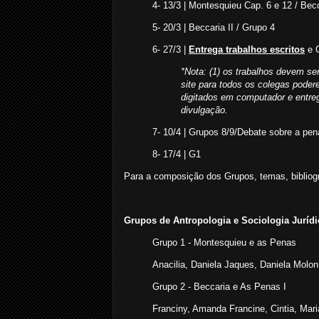
4- 13/3 | Montesquieu Cap. 6 e 12 / Becc
5- 20/3 | Beccaria II / Grupo 4
6- 27/3 |
Entrega trabalhos escritos
e G
*Nota: (1) os trabalhos devem se
site para todos os colegas pode
digitados em computador e entreg
divulgação.
7- 10/4 | Grupos 8/9/Debate sobre a pen
8- 17/4 | G1
Para a composição dos Grupos, temas, bibliogra
Grupos de Antropologia e Sociologia Jurídi
Grupo 1 - Montesquieu e as Penas
Anacilia, Daniela Jaques, Daniela Molon,
Grupo 2 - Beccaria e As Penas I
Franciny, Amanda Francine, Cintia, Maria