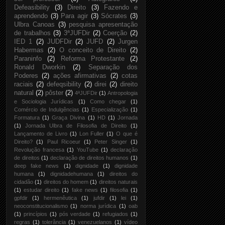
Defeasibility
(3)
Direito
(3)
Fazendo e
aprendendo
(3)
Para agir
(3)
Sócrates
(3)
Ulbra Canoas
(3)
pesquisa apresentação
de trabalhos
(3)
3ªJUFDir
(2)
Coerção
(2)
IED 1
(2)
JUDFDir
(2)
JUFD
(2)
Jurgen
Habermas
(2)
O conceito de Direito
(2)
Paraninfo
(2)
Reforma Protestante
(2)
Ronald Dworkin
(2)
Separação dos
Poderes
(2)
ações afirmativas
(2)
cotas
raciais
(2)
defeqsibility
(2)
direi
(2)
direito
natural
(2)
pôster
(2)
4ªJUFDir
(1)
Antropologia
e Sociologia Jurídicas
(1)
Como chegar
(1)
Comércio de Indulgências
(1)
Especialização
(1)
Formatura
(1)
Graça Divina
(1)
HD
(1)
Jornada
(1)
Jornada Ulbra de Filosofia de Direito
(1)
Lançamento de Livro
(1)
Lon Fuller
(1)
O que é
Direito?
(1)
Paul Ricoeur
(1)
Peter Singer
(1)
Revolução francesa
(1)
YouTube
(1)
declaração
de direitos
(1)
declaração de direitos humanos
(1)
deep fake news
(1)
dignidade
(1)
dignidade
humana
(1)
dignidadehumana
(1)
direitos do
cidadão
(1)
direitos do homem
(1)
direitos naturais
(1)
estudar direito
(1)
fake news
(1)
filosofia
(1)
gpfdir
(1)
hermenêutica
(1)
jufdir
(1)
lei
(1)
neoconstitucionalismo
(1)
norma jurídica
(1)
oab
(1)
princípios
(1)
pós verdade
(1)
refugiados
(1)
regras
(1)
tolerância
(1)
venezuelanos
(1)
vídeo