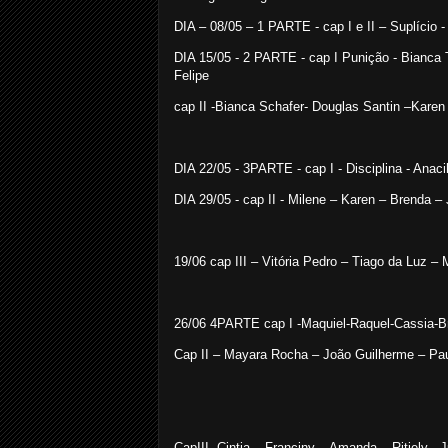
DIA – 08/05 – 1 PARTE - cap I e II – Suplíc
DIA 15/05 - 2 PARTE - cap I Punição - Bianca 
Felipe
cap II -Bianca Schafer- Douglas Santin –Karen
DIA 22/05 - 3PARTE - cap I - Disciplina - Anac
DIA 29/05 - cap II - Milene – Karen – Brenda – 
19/06 cap III – Vitória Pedro – Tiago da Luz – 
26/06 4PARTE cap I -Maquiel-Raquel-Cassia-
Cap II – Mayara Rocha – João Guilherme – Pau
CapIII- Cintia – Franciny – Amanda – Ritiely - J