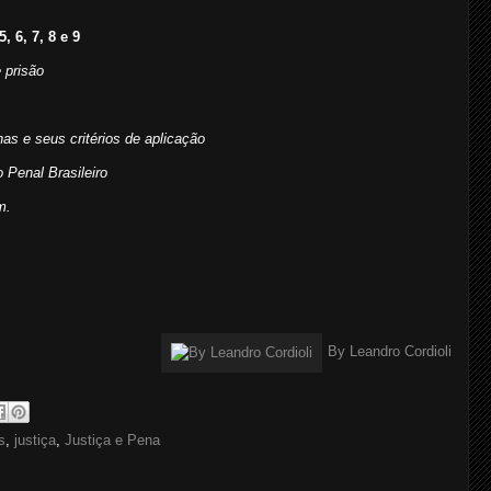
, 6, 7, 8 e 9
 prisão
as e seus critérios de aplicação
o Penal Brasileiro
m.
By Leandro Cordioli
s
,
justiça
,
Justiça e Pena