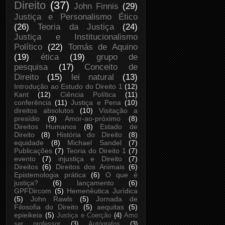
Direito
(37)
John Finnis
(29)
Justiça e Personalismo Ético
(26)
Teoria da Justiça
(24)
Justiça e Institucionalismo
Político
(22)
Tomás de Aquino
(19)
ética
(19)
grupo de
pesquisa
(17)
Conceito de
Direito
(15)
lei natural
(13)
Introdução ao Estudo do Direito 1
(12)
Kant
(12)
Ciência Política
(11)
conferência
(11)
Justiça e Pena
(10)
direitos absolutos
(10)
Visitação a
presídio
(9)
Amor-ao-próximo
(8)
Direitos Humanos
(8)
Estado de
Direito
(8)
História do Direito
(8)
equidade
(8)
Michael Sandel
(7)
Publicações
(7)
Teoria do Direito 1
(7)
evento
(7)
injustiça e Direito
(7)
Direitos
(6)
Direitos dos Animais
(6)
Epistemologia prática
(6)
O que é
justiça?
(6)
lançamento
(6)
GPFDircom
(5)
Hemenêutica Jurídica
(5)
John Rawls
(5)
Jornada de
Filosofia do Direito
(5)
aequitas
(5)
epieikeia
(5)
Justiça e Coerção
(4)
Amo
ser professor
(3)
Autógrafos
(3)