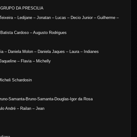
io - GRUPO DA PRESCILIA
Teixeira – Ledijane – Jonatan – Lucas – Decio Junior – Guilherme –
 Batista Cardoso – Augusto Rodrigues
ilia – Daniela Molon – Daniela Jaques – Laura – Indianes
Jaqueline – Flavia – Michelly
Micheli Schardosin
Bruno-Samanta-Bruno-Samanta-Douglas-Igor da Rosa
lo André – Railan – Jean
uliana