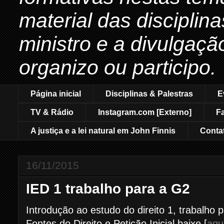
material das disciplin
ministro e a divulgaçã
organizo ou participo.
Página inicial
Disciplinas & Palestras
E
TV & Rádio
Instagram.com [Externo]
F
A justiça e a lei natural em John Finnis
Conta
16/11/2015
IED 1 trabalho para a G2
Introdução ao estudo do direito 1, trabalho
Fontes do Direito e Petição Inicial baixe [
aqu