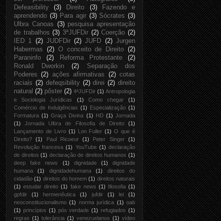
Defeasibility
(3)
Direito
(3)
Fazendo e
aprendendo
(3)
Para agir
(3)
Sócrates
(3)
Ulbra Canoas
(3)
pesquisa apresentação
de trabalhos
(3)
3ªJUFDir
(2)
Coerção
(2)
IED 1
(2)
JUDFDir
(2)
JUFD
(2)
Jurgen
Habermas
(2)
O conceito de Direito
(2)
Paraninfo
(2)
Reforma Protestante
(2)
Ronald Dworkin
(2)
Separação dos
Poderes
(2)
ações afirmativas
(2)
cotas
raciais
(2)
defeqsibility
(2)
direi
(2)
direito
natural
(2)
pôster
(2)
4ªJUFDir
(1)
Antropologia
e Sociologia Jurídicas
(1)
Como chegar
(1)
Comércio de Indulgências
(1)
Especialização
(1)
Formatura
(1)
Graça Divina
(1)
HD
(1)
Jornada
(1)
Jornada Ulbra de Filosofia de Direito
(1)
Lançamento de Livro
(1)
Lon Fuller
(1)
O que é
Direito?
(1)
Paul Ricoeur
(1)
Peter Singer
(1)
Revolução francesa
(1)
YouTube
(1)
declaração
de direitos
(1)
declaração de direitos humanos
(1)
deep fake news
(1)
dignidade
(1)
dignidade
humana
(1)
dignidadehumana
(1)
direitos do
cidadão
(1)
direitos do homem
(1)
direitos naturais
(1)
estudar direito
(1)
fake news
(1)
filosofia
(1)
gpfdir
(1)
hermenêutica
(1)
jufdir
(1)
lei
(1)
neoconstitucionalismo
(1)
norma jurídica
(1)
oab
(1)
princípios
(1)
pós verdade
(1)
refugiados
(1)
regras
(1)
tolerância
(1)
venezuelanos
(1)
vídeo