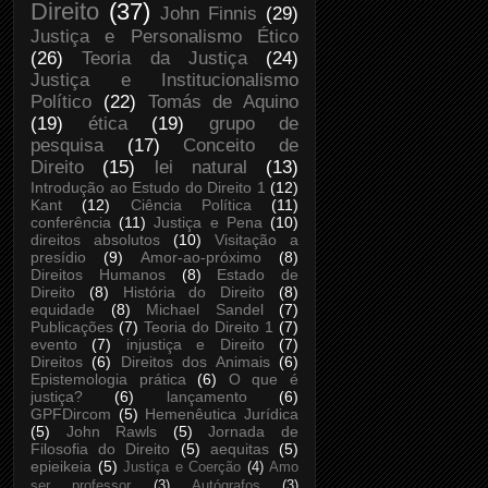
Direito
(37)
John Finnis
(29)
Justiça e Personalismo Ético
(26)
Teoria da Justiça
(24)
Justiça e Institucionalismo
Político
(22)
Tomás de Aquino
(19)
ética
(19)
grupo de
pesquisa
(17)
Conceito de
Direito
(15)
lei natural
(13)
Introdução ao Estudo do Direito 1
(12)
Kant
(12)
Ciência Política
(11)
conferência
(11)
Justiça e Pena
(10)
direitos absolutos
(10)
Visitação a
presídio
(9)
Amor-ao-próximo
(8)
Direitos Humanos
(8)
Estado de
Direito
(8)
História do Direito
(8)
equidade
(8)
Michael Sandel
(7)
Publicações
(7)
Teoria do Direito 1
(7)
evento
(7)
injustiça e Direito
(7)
Direitos
(6)
Direitos dos Animais
(6)
Epistemologia prática
(6)
O que é
justiça?
(6)
lançamento
(6)
GPFDircom
(5)
Hemenêutica Jurídica
(5)
John Rawls
(5)
Jornada de
Filosofia do Direito
(5)
aequitas
(5)
epieikeia
(5)
Justiça e Coerção
(4)
Amo
ser professor
(3)
Autógrafos
(3)