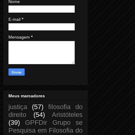
Nome
E-mail
*
Mensagem
*
Meus marcadores
justiça
(57)
filosofia do
direito
(54)
Aristóteles
(39)
GPFDir Grupo se
Pesquisa em Filosofia do