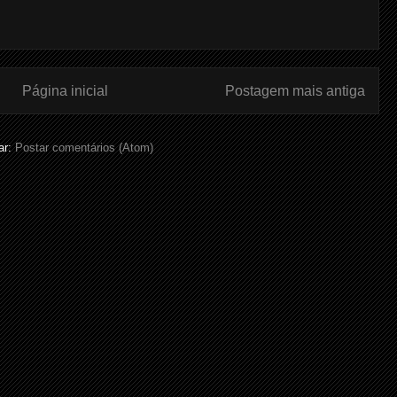
Página inicial
Postagem mais antiga
ar:
Postar comentários (Atom)