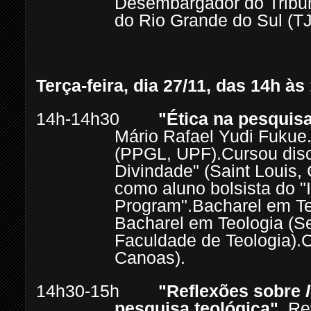
Desembargador do Tribun
do Rio Grande do Sul (T
Terça-feira, dia 27/11, das 14h às
14h-14h30
"Ética na pesquisa
Mário Rafael Yudi Fukue
(PPGL, UPF).
Cursou disc
Divindade" (Saint Louis,
como aluno bolsista do
Program".
Bacharel em Te
Bacharel em Teologia (S
Faculdade de Teologia).
C
Canoas).
14h30-15h
"Reflexões sobre
pesquisa teológica".
Re