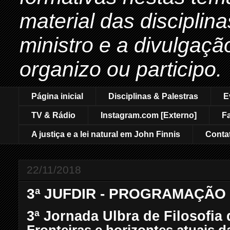
material das disciplin
ministro e a divulgaçã
organizo ou participo.
Página inicial
Disciplinas & Palestras
E
TV & Rádio
Instagram.com [Externo]
F
A justiça e a lei natural em John Finnis
Conta
22/11/2018
3ª JUFDIR - PROGRAMAÇÃO
3ª Jornada Ulbra de Filosofia 
Fronteiras e horizontes atuais d