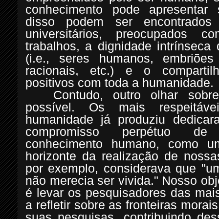
conhecimento pode apresentar s
disso podem ser encontrados
universitários, preocupados 
trabalhos, a dignidade intrínsec
(i.e., seres humanos, embriõe
racionais, etc.) e o compartil
positivos com toda a humanidade.
Contudo, outro olhar sob
possível. Os mais respeitáv
humanidade já produziu dedica
compromisso perpétuo de 
conhecimento humano, como u
horizonte da realização de nossa
por exemplo, considerava que "u
não merecia ser vivida." Nosso obj
é levar os pesquisadores das mai
a refletir sobre as fronteiras morai
suas pesquisas, contribuindo de