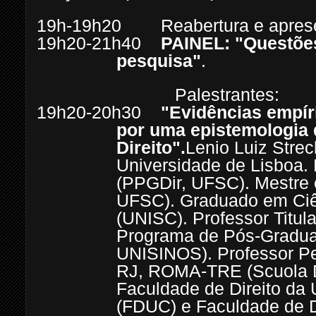
19h-19h20 Reabertura e apresen
19h20-21h40
PAINEL: "Questões
pesquisa"
.
Palestrantes:
19h20-20h30
"
Evidências empíri
por uma epistemologia 
Direito".
Lenio Luiz Stre
Universidade de Lisboa. 
(PPGDir, UFSC). Mestre 
UFSC). Graduado em Ciên
(UNISC). Professor Titul
Programa de Pós-Gradua
UNISINOS). Professor 
RJ, ROMA-TRE (Scuola Dot
Faculdade de Direito da
(FDUC) e Faculdade de D