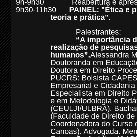
9h-9h30 Reabertura e apresen
9h30-11h30
PAINEL: "Ética e 
teoria e prática".
Palestrantes:
“A importância do comit
realização de pesquisa
humanos”.
Alessandra Mi
Doutoranda em Educaçã
Doutora em Direito Proce
PUCRS: Bolsista CAPES)
Empresarial e Cidadani
Especialista em Direito
e em Metodologia e Didá
(CEULJI/ULBRA). Bachar
(Faculdade de Direito de 
Coordenadora do Curso d
Canoas). Advogada. Me