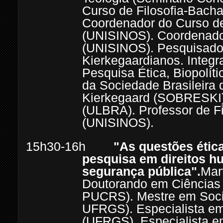
Curso de Filosofia-Bach
Coordenador do Curso de 
(UNISINOS). Coordenador
(UNISINOS). Pesquisado
Kierkegaardianos. Integr
Pesquisa Ética, Biopolít
da Sociedade Brasileira
Kierkegaard (SOBRESKI).
(ULBRA). Professor de Fi
(UNISINOS).
15h30-16h
"As questões étic
pesquisa em direitos h
segurança pública".
Mar
Doutorando em Ciências
PUCRS). Mestre em Soci
UFRGS). Especialista e
(UFRGS). Especialista e