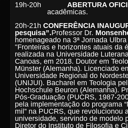
19h-20h
ABERTURA OFIC
acadêmicas.
20h-21h
CONFERÊNCIA INAUGU
pesquisa”.
Professor Dr.
Monsenho
homenageado na 3ª Jornada Ulbra de
"Fronteiras e horizontes atuais da 
realizada na Universidade Luteran
Canoas, em 2018. Doutor em Teolog
Münster (Alemanha). Licenciado em
Universidade Regional do Nordeste
(UNIJUI). Bacharel em Teologia pe
Hochschule Beuron (Alemanha). Pr
Pós-Graduação (PUCRS, 1987-2004
pela implementação do programa “M
mil” na PUCRS, que revolucionou 
universidade, servindo de modelo pa
Diretor do Instituto de Filosofia e