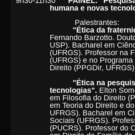
9h30-11h30
PAINEL: "Pesquisa
humana e novas tecnolo
Palestrantes:
"Ética da fratern
Fernando Barzotto. Douto
USP). Bacharel em Ciênci
(UFRGS). Professor na F
(UFRGS) e no Programa
Direito (PPGDir, UFRGS)
"Ética na pesquisa e
tecnologias".
Elton Some
em Filosofia do Direito 
em Teoria do Direito e d
UFRGS). Bacharel em Ciê
Sociais (UFRGS). Profess
(PUCRS). Professor do C