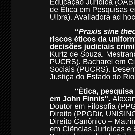
Educação Jurídica (OAB
de Ética em Pesquisas 
Ulbra). Avaliadora ad h
“
Praxis sine theo
riscos éticos da unifor
decisões judiciais crimi
Kurtz de Souza. Mestrand
PUCRS). Bacharel em Ciê
Sociais (PUCRS). Desem
Justiça do Estado do Ri
"Ética, pesquisa e os d
em John Finnis".
Alexan
Doutor em Filosofia (PP
Direito (PPGDir, UNISIN
Direito Canônico – Matr
em Ciências Jurídicas e