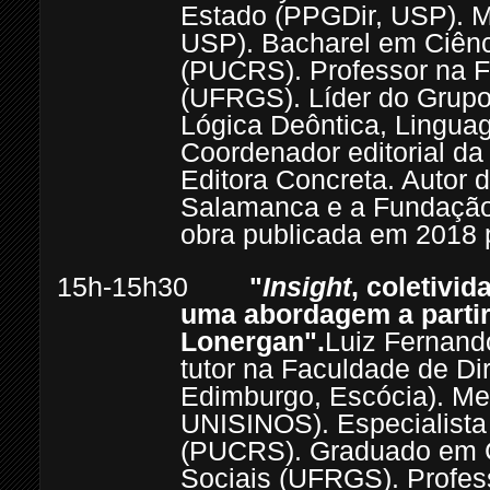
Estado (PPGDir, USP). M
USP). Bacharel em Ciênci
(PUCRS). Professor na F
(UFRGS). Líder do Grup
Lógica Deôntica, Linguag
Coordenador editorial d
Editora Concreta. Autor 
Salamanca e a Fundação c
obra publicada em 2018 
15h-15h30
"
Insight
,
coletivid
uma abordagem a partir
Lonergan".
Luiz Fernando
tutor na Faculdade de Di
Edimburgo, Escócia). Mes
UNISINOS). Especialista
(PUCRS). Graduado em C
Sociais (UFRGS). Profess