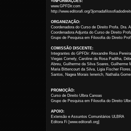
+INFORMAÇÕES:
www.GPFDir.com
http://www.editorafi.org/3jornadafilosofiadodireit
ORGANIZAÇÃO:
Coordenadora do Curso de Direito Profa. Dra. A
Coordenadora Adjunta do Curso de Direito Prof
Grupo de Pesquisa em Filosofia do Direito Prof
COMISSÃO DISCENTE:
Integrantes do GPFDir: Alexandre Rosa Pereira
Viegas Cornely, Caroline da Rosa Padilha, Déb
Abreu, Guilherme da Silva Soares, Guilherme 
Maria Bittencourt da Silva, Ligia Fischer Flor
Santos, Nagea Morais Ienerich, Nathalia Gomes
PROMOÇÃO:
Curso de Direito Ulbra Canoas
Grupo de Pesquisa em Filosofia do Direito Ul
APOIO:
Extensão e Assuntos Comunitários ULBRA
Editora Fi [www.editorafi.org]