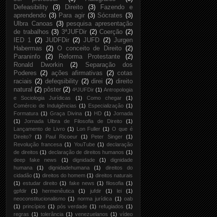
Defeasibility
(3)
Direito
(3)
Fazendo e
aprendendo
(3)
Para agir
(3)
Sócrates
(3)
Ulbra Canoas
(3)
pesquisa apresentação
de trabalhos
(3)
3ªJUFDir
(2)
Coerção
(2)
IED 1
(2)
JUDFDir
(2)
JUFD
(2)
Jurgen
Habermas
(2)
O conceito de Direito
(2)
Paraninfo
(2)
Reforma Protestante
(2)
Ronald Dworkin
(2)
Separação dos
Poderes
(2)
ações afirmativas
(2)
cotas
raciais
(2)
defeqsibility
(2)
direi
(2)
direito
natural
(2)
pôster
(2)
4ªJUFDir
(1)
Antropologia
e Sociologia Jurídicas
(1)
Como chegar
(1)
Comércio de Indulgências
(1)
Especialização
(1)
Formatura
(1)
Graça Divina
(1)
HD
(1)
Jornada
(1)
Jornada Ulbra de Filosofia de Direito
(1)
Lançamento de Livro
(1)
Lon Fuller
(1)
O que é
Direito?
(1)
Paul Ricoeur
(1)
Peter Singer
(1)
Revolução francesa
(1)
YouTube
(1)
declaração
de direitos
(1)
declaração de direitos humanos
(1)
deep fake news
(1)
dignidade
(1)
dignidade
humana
(1)
dignidadehumana
(1)
direitos do
cidadão
(1)
direitos do homem
(1)
direitos naturais
(1)
estudar direito
(1)
fake news
(1)
filosofia
(1)
gpfdir
(1)
hermenêutica
(1)
jufdir
(1)
lei
(1)
neoconstitucionalismo
(1)
norma jurídica
(1)
oab
(1)
princípios
(1)
pós verdade
(1)
refugiados
(1)
regras
(1)
tolerância
(1)
venezuelanos
(1)
vídeo