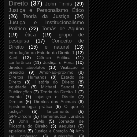
Direito
(37)
John Finnis
(29)
Justiça e Personalismo Ético
(26)
Teoria da Justiça
(24)
Justiça e Institucionalismo
Político
(22)
Tomás de Aquino
(19)
ética
(19)
grupo de
pesquisa
(17)
Conceito de
Direito
(15)
lei natural
(13)
Introdução ao Estudo do Direito 1
(12)
Kant
(12)
Ciência Política
(11)
conferência
(11)
Justiça e Pena
(10)
direitos absolutos
(10)
Visitação a
presídio
(9)
Amor-ao-próximo
(8)
Direitos Humanos
(8)
Estado de
Direito
(8)
História do Direito
(8)
equidade
(8)
Michael Sandel
(7)
Publicações
(7)
Teoria do Direito 1
(7)
evento
(7)
injustiça e Direito
(7)
Direitos
(6)
Direitos dos Animais
(6)
Epistemologia prática
(6)
O que é
justiça?
(6)
lançamento
(6)
GPFDircom
(5)
Hemenêutica Jurídica
(5)
John Rawls
(5)
Jornada de
Filosofia do Direito
(5)
aequitas
(5)
epieikeia
(5)
Justiça e Coerção
(4)
Amo
ser professor
(3)
Autógrafos
(3)