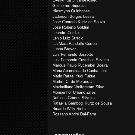
Évellyn da Silva de Abreu
Guilherme Siqueira
Hiasmynn Quinhones
Jaderson Borges Lessa
José Conrado Kurtz de Souza
José Roberto Goldim
Leandro Cordioli
Lenio Luiz Streck
Lia Mara Pandolfo Correa
Luana Breyer
Luis Fernando Barzotto
Luiz Fernando Castilhos Silveira
Marcus Paulo Rycembel Boeira
Maria Aparecida da Cunha Leal
Mário Rafael Yudi Fukue
Martim C. de Moraes Jr.
Maximiliano Wolfgramm Silva
Monsenhor Urbano Zilles
Nathalia Gomes Silveira
Rafaella Gambogi Kurtz de Souza
Ricardo Willy Rieth
Rossano André Dal-Farra