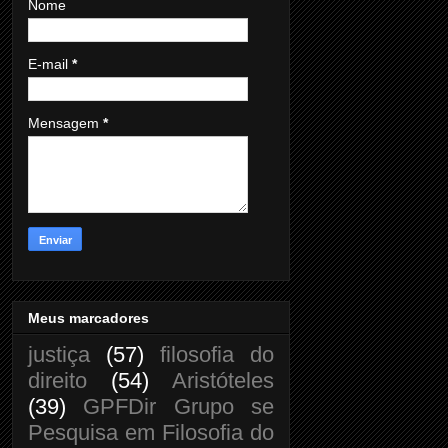
Nome
E-mail
*
Mensagem
*
Meus marcadores
justiça
(57)
filosofia do
direito
(54)
Aristóteles
(39)
GPFDir Grupo se
Pesquisa em Filosofia do