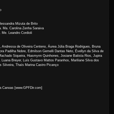
o
lessandra Mizuta de Brito
a. Ma. Carolina Zenha Saraiva
. Me. Leandro Cordioli
, Andressa de Oliveira Centeno, Áurea Júlia Braga Rodrigues, Bruna
ora Padilha Nobre, Edmilson Gemelli Dantas Neto, Évellyn da Silva de
Machado Siqueira, Hiasmynn Quinhones, Josiane Batista Rios, Jupira
es, Luana Breyer, Luís Gustavo Mattos Paranhos, Mariliane Silva dos
 Silveira, Thaís Marina Castro Picanço
bra Canoas [www.GPFDir.com]