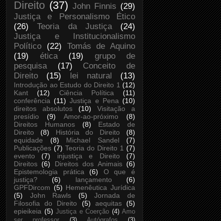
Direito
(37)
John Finnis
(29)
Justiça e Personalismo Ético
(26)
Teoria da Justiça
(24)
Justiça e Institucionalismo
Político
(22)
Tomás de Aquino
(19)
ética
(19)
grupo de
pesquisa
(17)
Conceito de
Direito
(15)
lei natural
(13)
Introdução ao Estudo do Direito 1
(12)
Kant
(12)
Ciência Política
(11)
conferência
(11)
Justiça e Pena
(10)
direitos absolutos
(10)
Visitação a
presídio
(9)
Amor-ao-próximo
(8)
Direitos Humanos
(8)
Estado de
Direito
(8)
História do Direito
(8)
equidade
(8)
Michael Sandel
(7)
Publicações
(7)
Teoria do Direito 1
(7)
evento
(7)
injustiça e Direito
(7)
Direitos
(6)
Direitos dos Animais
(6)
Epistemologia prática
(6)
O que é
justiça?
(6)
lançamento
(6)
GPFDircom
(5)
Hemenêutica Jurídica
(5)
John Rawls
(5)
Jornada de
Filosofia do Direito
(5)
aequitas
(5)
epieikeia
(5)
Justiça e Coerção
(4)
Amo
ser professor
(3)
Autógrafos
(3)