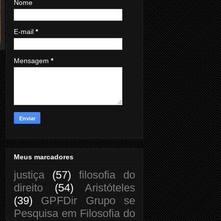
Nome
E-mail
*
Mensagem
*
Meus marcadores
justiça
(57)
filosofia do
direito
(54)
Aristóteles
(39)
GPFDir Grupo se
Pesquisa em Filosofia do