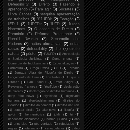
Defeasibility
(3)
Direito
(3)
Fazendo e
aprendendo
(3)
Para agir
(3)
Sócrates
(3)
Ulbra Canoas
(3)
pesquisa apresentação
de trabalhos
(3)
3ªJUFDir
(2)
Coerção
(2)
IED 1
(2)
JUDFDir
(2)
JUFD
(2)
Jurgen
Habermas
(2)
O conceito de Direito
(2)
Paraninfo
(2)
Reforma Protestante
(2)
Ronald Dworkin
(2)
Separação dos
Poderes
(2)
ações afirmativas
(2)
cotas
raciais
(2)
defeqsibility
(2)
direi
(2)
direito
natural
(2)
pôster
(2)
4ªJUFDir
(1)
Antropologia
e Sociologia Jurídicas
(1)
Como chegar
(1)
Comércio de Indulgências
(1)
Especialização
(1)
Formatura
(1)
Graça Divina
(1)
HD
(1)
Jornada
(1)
Jornada Ulbra de Filosofia de Direito
(1)
Lançamento de Livro
(1)
Lon Fuller
(1)
O que é
Direito?
(1)
Paul Ricoeur
(1)
Peter Singer
(1)
Revolução francesa
(1)
YouTube
(1)
declaração
de direitos
(1)
declaração de direitos humanos
(1)
deep fake news
(1)
dignidade
(1)
dignidade
humana
(1)
dignidadehumana
(1)
direitos do
cidadão
(1)
direitos do homem
(1)
direitos naturais
(1)
estudar direito
(1)
fake news
(1)
filosofia
(1)
gpfdir
(1)
hermenêutica
(1)
jufdir
(1)
lei
(1)
neoconstitucionalismo
(1)
norma jurídica
(1)
oab
(1)
princípios
(1)
pós verdade
(1)
refugiados
(1)
regras
(1)
tolerância
(1)
venezuelanos
(1)
vídeo